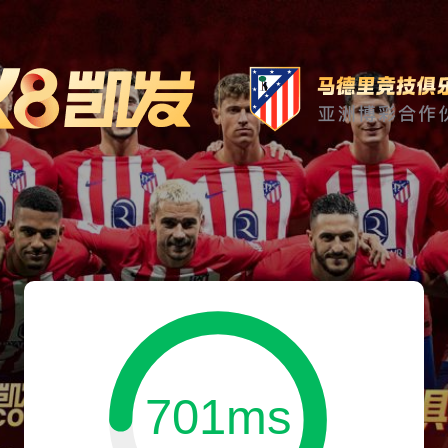
701ms